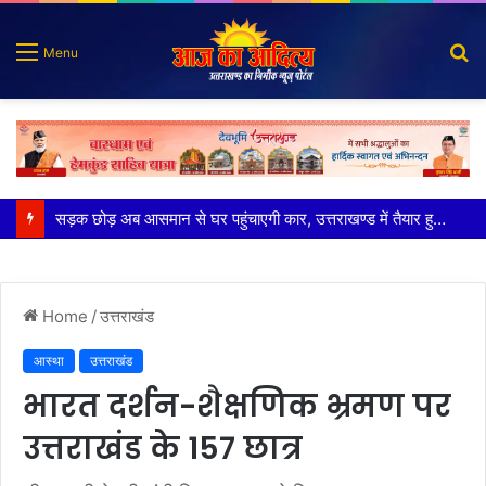
S
Menu
fo
पुलिस मुठभेड़ में गोली लगने से घायल शातिर बदमाश गिरफ्तार
Home
/
उत्तराखंड
आस्था
उत्तराखंड
भारत दर्शन-शैक्षणिक भ्रमण पर
उत्तराखंड के 157 छात्र