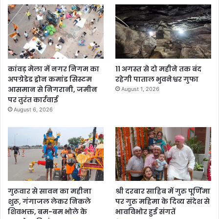
कांवड़ मेला में नगर निगम का
11 अगस्त से दो महीने तक बंद
अपग्रेडेड ड्रोन कमांड सिस्टम
रहेगी पाताल भुवनेश्वर गुफा
आसमान से निगरानी, जमीन
August 1, 2026
पर तुरंत कार्रवाई
August 6, 2026
गुरूवार से सावन का महीना
श्री दरबार साहिब में गुरु पूर्णिमा
शुरू, गंगाजल लेकर निकले
पर गुरु महिमा के दिव्य संदेश से
शिवभक्त, बम-बम भोले के
भावविभोर हुई संगतें