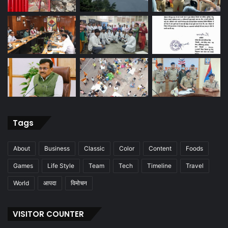
Tags
About
Business
Classic
Color
Content
Foods
Games
Life Style
Team
Tech
Timeline
Travel
World
आपदा
विमोचन
VISITOR COUNTER