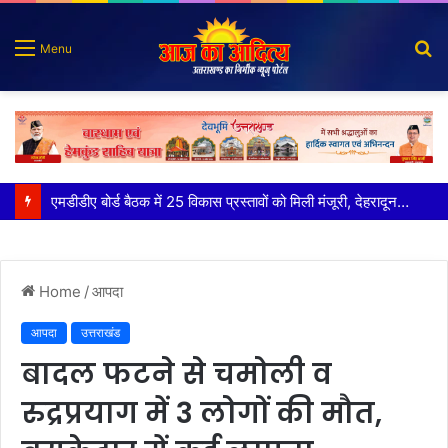
S
Menu
fo
कृष्णा हाउसकीपिंग के मालिक दीपक जायसवाल विनोद नौटियाल आदि पर मुकदमा दर्ज
Home
/
आपदा
आपदा
उत्तराखंड
बादल फटने से चमोली व
रुद्रप्रयाग में 3 लोगों की मौत,