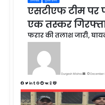
उत्तराखंड
पुलिस डायरी
एसटीएफ टीम पर फ
एक तस्कर गिरफ्त
फरार की तलाश जारी, घायल 
Send
an
email
Durgesh Mishra
December 
Facebook
Twitter
LinkedIn
Tumblr
Pinterest
Reddit
VKontakte
Odnoklassniki
Pocket