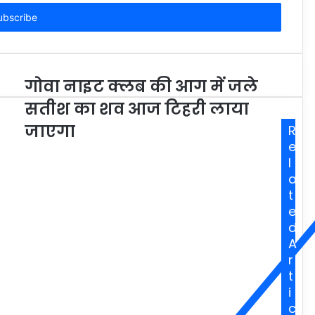
गोवा नाइट क्लब की आग में जले
सतीश का शव आज टिहरी लाया
जाएगा
R
e
l
a
t
e
d
A
r
t
i
c