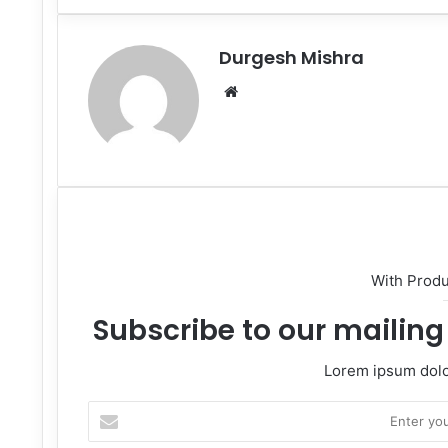
Email
Durgesh Mishra
Website
With Prod
Subscribe to our mailing 
Lorem ipsum dolor
Enter
your