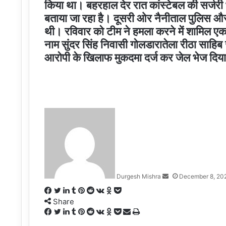
किया था। बहरहाल देर रात कांस्टेबल की सर्जर
बताया जा रहा है। दूसरी ओर नैनीताल पुलिस और
थी। रविवार को टीम ने हमला करने में शामिल ए
नाम सुंदर सिंह निवासी गोलडारातेला रीठा साहि
आरोपी के खिलाफ मुकदमा दर्ज कर जेल भेज दिया
Send
an
email
Durgesh Mishra
December 8, 20
Facebook
Twitter
LinkedIn
Tumblr
Pinterest
Reddit
VKontakte
Odnoklassniki
Pocket
Share
Facebook
Twitter
LinkedIn
Tumblr
Pinterest
Reddit
VKontakte
Odnoklassniki
Pocket
Share
Print
via