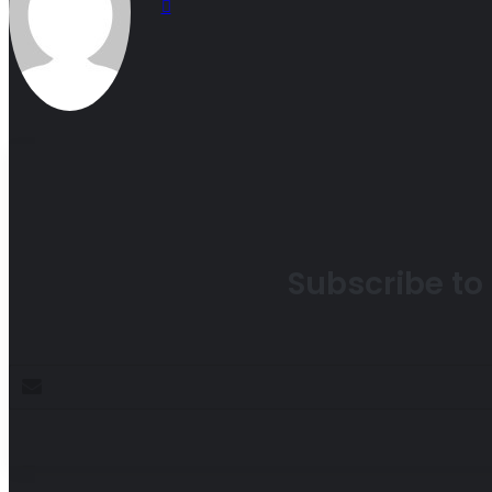
Website
Subscribe to 
Enter
your
Email
address