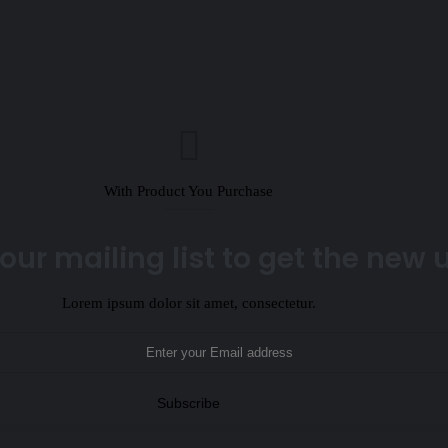
With Product You Purchase
our mailing list to get the new
Lorem ipsum dolor sit amet, consectetur.