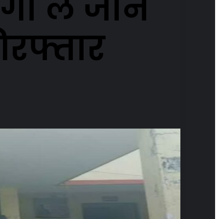
ा ले जाने
िरफ्तार