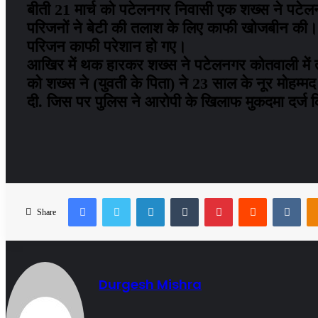
बीती 21 मार्च को पटेलनगर निवासी एक शख्स ने पटेल
परिजनों ने बेटी की तलाश के लिए काफी खोजबीन की। द
परिजन काफी परेशान हो गए।
आखिर में थक हारकर शख्स ने पटेलनगर कोतवाली में त
को शख्स ने (युवती के पिता) ने 23 साल के नूर मोहम्
दी. जिस पर पुलिस ने आरोपी के खिलाफ मुकदमा दर्ज 
Facebook
Twitter
LinkedIn
Tumblr
Pinterest
Reddit
VKo
Share
Durgesh Mishra