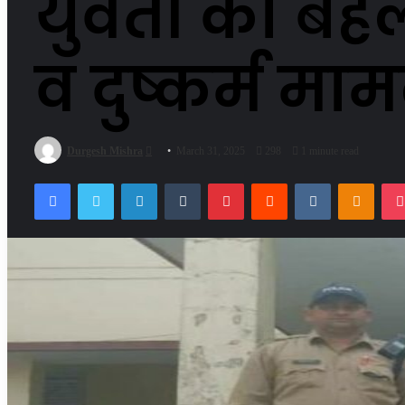
युवती को बह
व दुष्कर्म म
Send
Durgesh Mishra
March 31, 2025
298
1 minute read
an
Facebook
Twitter
LinkedIn
Tumblr
Pinterest
Reddit
VKontakte
Odnok
email