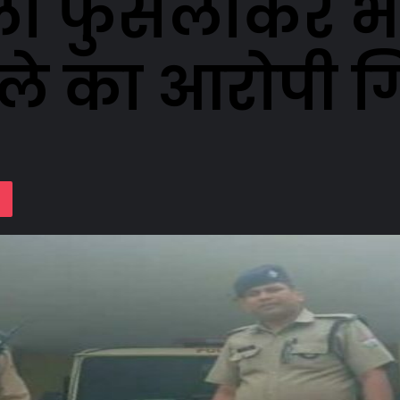
ला फुसलाकर भग
ामले का आरोपी ग
lassniki
Pocket