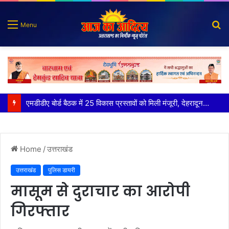
S
Menu
fo
कृष्णा हाउसकीपिंग के मालिक दीपक जायसवाल विनोद नौटियाल आदि पर मुकदमा दर्ज
Home
/
उत्तराखंड
उत्तराखंड
पुलिस डायरी
मासूम से दुराचार का आरोपी
गिरफ्तार