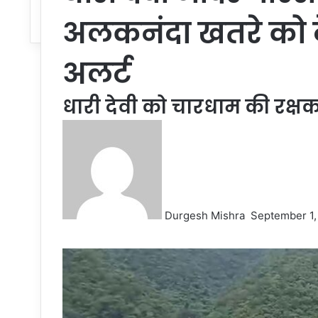
अलकनंदा खतरे को दे
अलर्ट
धारी देवी को चारधाम की रक्षक द
Send
an
email
Durgesh Mishra
September 1,
Facebook
Twitter
LinkedIn
Tumblr
Pinterest
Reddit
VKontakte
Odnoklassniki
Pocket