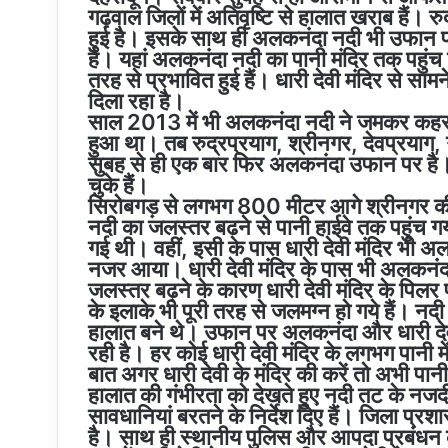
गढ़वाल जिलों में अतिवृष्टि से हालात खराब हैं। रु
हुई है। इसके साथ ही अलकनंदा नदी भी उफान पर 
है। यहां अलकनंदा नदी का पानी मंदिर तक पहुंच गय
तरह से प्रभावित हुई हैं। धारी देवी मंदिर से
दिला रहा है।
साल 2013 में भी अलकनंदा नदी ने जमकर कहर ब
हुआ था। तब रुद्रप्रयाग, श्रीनगर, देवप्रय
सुबह से ही एक बार फिर अलकनंदा उफान पर है। 
चुके हैं।
सिरोबगड़ से लगभग 800 मीटर आगे श्रीनगर की
नदी का जलस्तर बढने से पानी हाईवे तक पहुंच 
गई थी। वहीं, इसी के पास धारी देवी मंदिर भी 
नजर आया। धारी देवी मंदिर के पास भी अलकनंदा
जलस्तर बढ़ने के कारण धारी देवी मंदिर के पिलर प
के इलाके भी पूरी तरह से जलमग्न हो गये हैं। 
हालात बने थे। उफान पर अलकनंदा और धारी देवी 
रही है। हर कोई धारी देवी मंदिर के लगभग पानी में
बात अगर धारी देवी के मंदिर की करें तो अभी पान
हालात की गंभीरता को देखते हुए नदी तट के नज
सावधानियां बरतने के निर्देश दिए हैं। जिला प्
है। साथ ही स्थानीय पुलिस और आपदा प्रबंधन की 