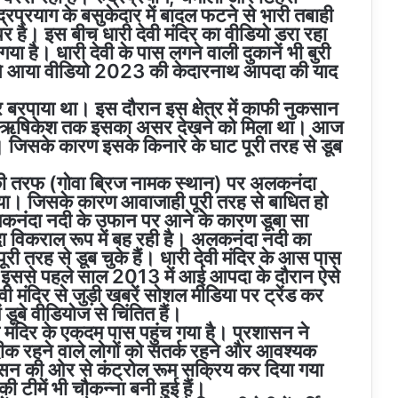
द्रप्रयाग के बसुकेदार में बादल फटने से भारी तबाही
है। इस बीच धारी देवी मंदिर का वीडियो डरा रहा
ा है। धारी देवी के पास लगने वाली दुकानें भी बुरी
 सामने आया वीडियो 2023 की केदारनाथ आपदा की याद
रपाया था। इस दौरान इस क्षेत्र में काफी नुकसान
ाग, ऋषिकेश तक इसका असर देखने को मिला था। आज
जिसके कारण इसके किनारे के घाट पूरी तरह से डूब
 तरफ (गोवा ब्रिज नामक स्थान) पर अलकनंदा
गया। जिसके कारण आवाजाही पूरी तरह से बाधित हो
अलकनंदा नदी के उफान पर आने के कारण डूबा सा
 विकराल रूप में बह रही है। अलकनंदा नदी का
ूरी तरह से डूब चुके हैं। धारी देवी मंदिर के आस पास
नदी इससे पहले साल 2013 में आई आपदा के दौरान ऐसे
मंदिर से जुड़ी खबरें सोशल मीडिया पर ट्रेंड कर
 डूबे वीडियोज से चिंतित हैं।
ी मंदिर के एकदम पास पहुंच गया है। प्रशासन ने
दीक रहने वाले लोगों को सतर्क रहने और आवश्यक
रशासन की ओर से कंट्रोल रूम सक्रिय कर दिया गया
टीमें भी चौकन्ना बनी हुई हैं।