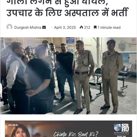
गोली लगने से हुआ घायल,
उपचार के लिए अस्पताल में भर्ती
Send
Durgesh Mishra
April 3, 2025
212
1 minute read
an
email