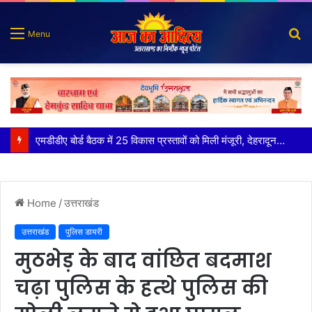
S
Menu
fo
कृष्णा हाउसकीपिंग के मालिक दीपक जायसवाल विनोद नौटियाल आदि पर मुकदमा दर्ज
Home
/
उत्तराखंड
उत्तराखंड
पुलिस डायरी
मुठभेड़ के बाद वांछित बदमाश
चढ़ा पुलिस के हत्थे पुलिस की