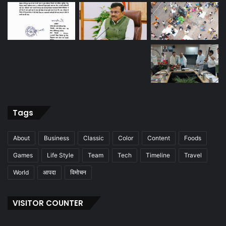
Tags
About
Business
Classic
Color
Content
Foods
Games
Life Style
Team
Tech
Timeline
Travel
World
आपदा
विमोचन
VISITOR COUNTER