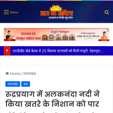
S
Menu
fo
कृष्णा हाउसकीपिंग के मालिक दीपक जायसवाल विनोद नौटियाल आदि पर मुकदमा दर्ज
Home
/
उत्तराखंड
उत्तराखंड
बाढ़
रुद्रप्रयाग में अलकनंदा नदी ने
किया खतरे के निशान को पार