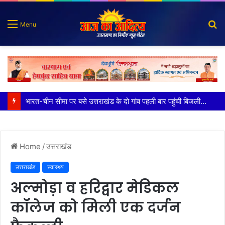
S
Menu
fo
100 किडनी ट्रांसप्लांट की सफलता, हिम्स जौलीग्रांट ने बढ़ाया चिकित्सा सेवाओं का भरोसा
Home
/
उत्तराखंड
उत्तराखंड
स्वास्थ्य
अल्मोड़ा व हरिद्वार मेडिकल
कॉलेज को मिली एक दर्जन