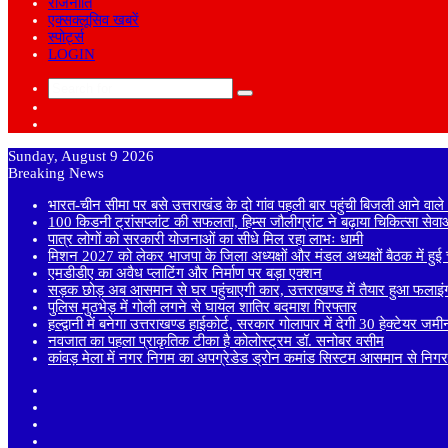
राजनीति
एक्सक्लूसिव खबरें
स्पोर्ट्स
LOGIN
Search
Sidebar
for
Random
Article
Sunday, August 9 2026
Breaking News
भारत-चीन सीमा पर बसे उत्तराखंड के दो गांव पहली बार पहुंची बिजली आने वाल
100 किडनी ट्रांसप्लांट की सफलता, हिम्स जौलीग्रांट ने बढ़ाया चिकित्सा सेव
पात्र लोगों को सरकारी योजनाओं का सीधे मिल रहा लाभः धामी
मिशन 2027 को लेकर भाजपा के जिला अध्यक्षों और मंडल अध्यक्षों बैठक में हुई च
एमडीडीए का अवैध प्लाटिंग और निर्माण पर बड़ा एक्शन
सड़क छोड़ अब आसमान से घर पहुंचाएगी कार, उत्तराखण्ड में तैयार हुआ फलाइं
पुलिस मुठभेड़ में गोली लगने से घायल शातिर बदमाश गिरफ्तार
हल्द्वानी में बनेगा उत्तराखण्ड हाईकोर्ट, सरकार गोलापार में देगी 30 हेक्टेयर जमी
नवजात का पहला प्राकृतिक टीका है कोलोस्ट्रम डॉ. सनोबर वसीम
कांवड़ मेला में नगर निगम का अपग्रेडेड ड्रोन कमांड सिस्टम आसमान से निगरा
Sidebar
Random
Article
Log
In
Instagram