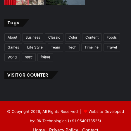
Tags
About
Business
Classic
Color
Content
Foods
Games
Life Style
Team
Tech
Timeline
Travel
World
आपदा
विमोचन
VISITOR COUNTER
© Copyright 2026, All Rights Reserved |
Website Developed
by: RK Technologies (+91 9540173525)
Home
Privacy Policy
Contact