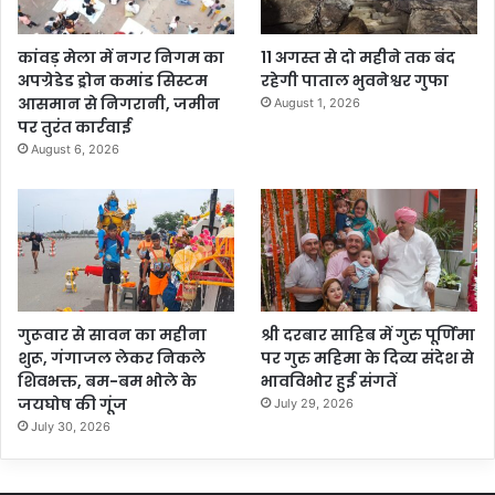
कांवड़ मेला में नगर निगम का
11 अगस्त से दो महीने तक बंद
अपग्रेडेड ड्रोन कमांड सिस्टम
रहेगी पाताल भुवनेश्वर गुफा
आसमान से निगरानी, जमीन
August 1, 2026
पर तुरंत कार्रवाई
August 6, 2026
गुरूवार से सावन का महीना
श्री दरबार साहिब में गुरु पूर्णिमा
शुरू, गंगाजल लेकर निकले
पर गुरु महिमा के दिव्य संदेश से
शिवभक्त, बम-बम भोले के
भावविभोर हुई संगतें
जयघोष की गूंज
July 29, 2026
July 30, 2026