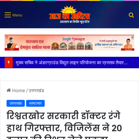
S
Menu
fo
मुख्य सचिव ने अंडरग्राउंड विद्युत लाइन परियोजना का प्रस्ताव तैयार करने के दिये निर्देश
Home
/
उत्तराखंड
उत्तराखंड
भ्रष्टाचार
रिश्वतखोर सरकारी डॉक्टर रंगे
हाथ गिरफ्तार, विजिलेंस ने 20