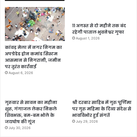
11 अगस्त से दो महीने तक बंद
रहेगी पाताल भुवनेश्वर गुफा
August 1, 2026
कांवड़ मेला में नगर निगम का
अपग्रेडेड ड्रोन कमांड सिस्टम
आसमान से निगरानी, जमीन
पर तुरंत कार्रवाई
August 6, 2026
गुरूवार से सावन का महीना
श्री दरबार साहिब में गुरु पूर्णिमा
शुरू, गंगाजल लेकर निकले
पर गुरु महिमा के दिव्य संदेश से
शिवभक्त, बम-बम भोले के
भावविभोर हुई संगतें
जयघोष की गूंज
July 29, 2026
July 30, 2026