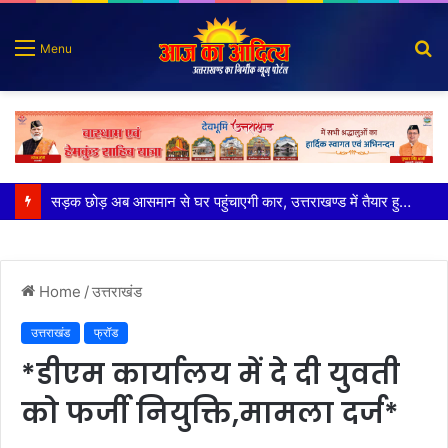
S
Menu
fo
पुलिस मुठभेड़ में गोली लगने से घायल शातिर बदमाश गिरफ्तार
Home
/
उत्तराखंड
उत्तराखंड
फ्रॉड
*डीएम कार्यालय में दे दी युवती
को फर्जी नियुक्ति,मामला दर्ज*