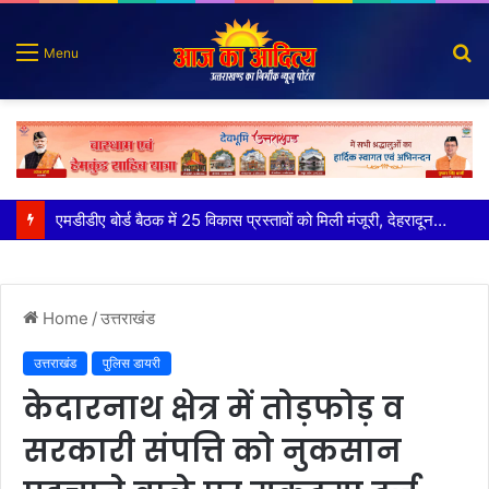
S
Menu
fo
मुख्य सचिव ने अंडरग्राउंड विद्युत लाइन परियोजना का प्रस्ताव तैयार करने के दिये निर्देश
Home
/
उत्तराखंड
उत्तराखंड
पुलिस डायरी
केदारनाथ क्षेत्र में तोड़फोड़ व
सरकारी संपत्ति को नुकसान