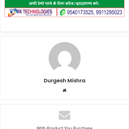
Durgesh Mishra
Website
With Product You Purchase