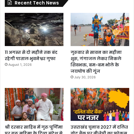
Recent Tech News
11 अगस्त से दो महीने तक बंद
गुरूवार से सावन का महीना
रहेगी पाताल भुवनेश्वर गुफा
शुरू, गंगाजल लेकर निकले
शिवभक्त, बम-बम भोले के
August 1, 2026
जयघोष की गूंज
July 30, 2026
श्री दरबार साहिब में गुरु पूर्णिमा
उत्तराखंड चुनाव 2027 में दलित
पर गुरु महिमा के दिव्य संदेश से
वोट बैंक पर बीजेपी का फोकस