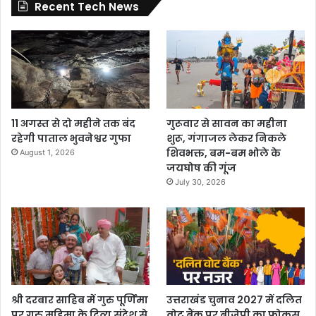
Recent Tech News
11 अगस्त से दो महीने तक बंद
गुरूवार से सावन का महीना
रहेगी पाताल भुवनेश्वर गुफा
शुरू, गंगाजल लेकर निकले
शिवभक्त, बम-बम भोले के
August 1, 2026
जयघोष की गूंज
July 30, 2026
श्री दरबार साहिब में गुरु पूर्णिमा
उत्तराखंड चुनाव 2027 में दलित
पर गुरु महिमा के दिव्य संदेश से
वोट बैंक पर बीजेपी का फोकस