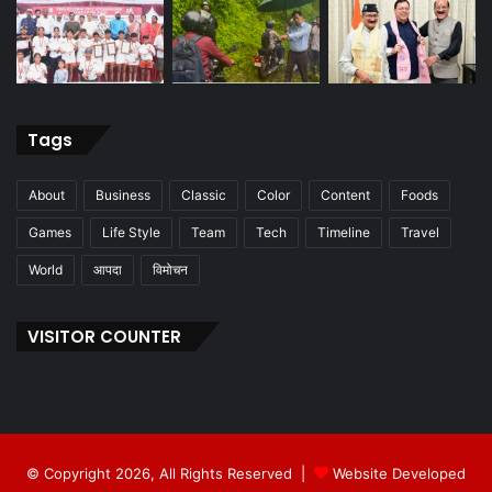
Tags
About
Business
Classic
Color
Content
Foods
Games
Life Style
Team
Tech
Timeline
Travel
World
आपदा
विमोचन
VISITOR COUNTER
© Copyright 2026, All Rights Reserved |
Website Developed