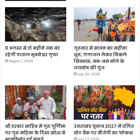
11 अगस्त से दो महीने तक बंद
गुरूवार से सावन का महीना
रहेगी पाताल भुवनेश्वर गुफा
शुरू, गंगाजल लेकर निकले
शिवभक्त, बम-बम भोले के
August 1, 2026
जयघोष की गूंज
July 30, 2026
श्री दरबार साहिब में गुरु पूर्णिमा
उत्तराखंड चुनाव 2027 में दलित
पर गुरु महिमा के दिव्य संदेश से
वोट बैंक पर बीजेपी का फोकस
भावविभोर हुई संगतें
July 27, 2026