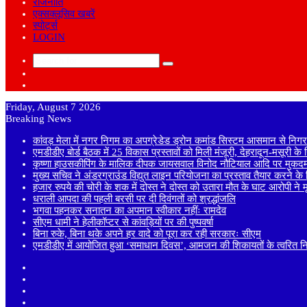
राजनीति
एक्सक्लूसिव खबरें
स्पोर्ट्स
LOGIN
Search
Sidebar
for
Random
Article
Friday, August 7 2026
Breaking News
कांवड़ मेला में नगर निगम का अपग्रेडेड ड्रोन कमांड सिस्टम आसमान से निगरा
एमडीडीए बोर्ड बैठक में 25 विकास प्रस्तावों को मिली मंजूरी, देहरादून-मसूरी क
कृष्णा हाउसकीपिंग के मालिक दीपक जायसवाल विनोद नौटियाल आदि पर मुकदमा
मुख्य सचिव ने अंडरग्राउंड विद्युत लाइन परियोजना का प्रस्ताव तैयार करने के दि
हजार रुपये की चोरी के शक में दोस्त ने दोस्त को उतारा मौत के घाट आरोपी ने
धराली आपदा की पहली बरसी पर दी दिवंगतों को श्रद्धांजलि
भगवा पहनकर सनातन का अपमान स्वीकार नहींः रामदेव
सीएम धामी ने हेलीकॉप्टर से कांवड़ियों पर की पुष्पवर्षा
बिना रुके, बिना थके अपने हर वादे को पूरा कर रही सरकारः सीएम
एमडीडीए में आयोजित हुआ ‘समाधान दिवस’, आमजन की शिकायतों के त्वरित निस्
Sidebar
Random
Article
Log
In
Instagram