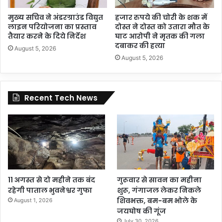
मुख्य सचिव ने अंडरग्राउंड विद्युत
हजार रुपये की चोरी के शक में
लाइन परियोजना का प्रस्ताव
दोस्त ने दोस्त को उतारा मौत के
तैयार करने के दिये निर्देश
घाट आरोपी ने मृतक की गला
दबाकर की हत्या
August 5, 2026
August 5, 2026
Recent Tech News
11 अगस्त से दो महीने तक बंद
गुरूवार से सावन का महीना
रहेगी पाताल भुवनेश्वर गुफा
शुरू, गंगाजल लेकर निकले
शिवभक्त, बम-बम भोले के
August 1, 2026
जयघोष की गूंज
July 30, 2026