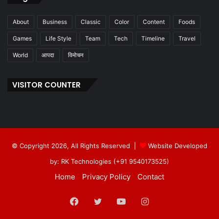
About
Business
Classic
Color
Content
Foods
Games
Life Style
Team
Tech
Timeline
Travel
World
आपदा
विमोचन
VISITOR COUNTER
© Copyright 2026, All Rights Reserved |
Website Developed
by: RK Technologies (+91 9540173525)
Home
Privacy Policy
Contact
Facebook
Twitter
YouTube
Instagram