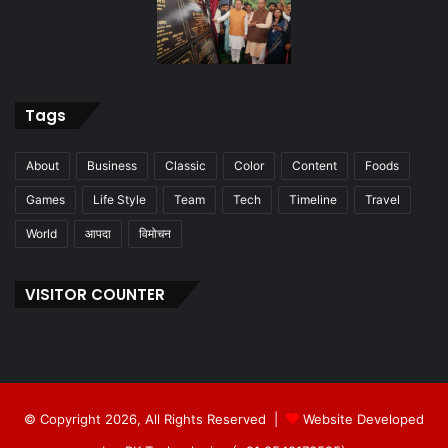
Tags
About
Business
Classic
Color
Content
Foods
Games
Life Style
Team
Tech
Timeline
Travel
World
आपदा
विमोचन
VISITOR COUNTER
© Copyright 2026, All Rights Reserved |
Website Developed