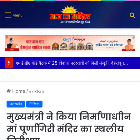
S
Menu
fo
मुख्य सचिव ने अंडरग्राउंड विद्युत लाइन परियोजना का प्रस्ताव तैयार करने के दिये निर्देश
Home
/
उत्तराखंड
उत्तराखंड
निरिक्षण
मुख्यमंत्री ने किया निर्माणाधाीन
मां पूर्णागिरी मंदिर का स्थलीय