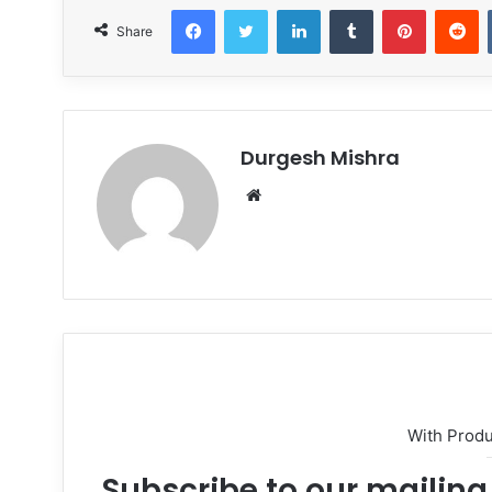
Facebook
Twitter
LinkedIn
Tumblr
Pinteres
R
Share
Durgesh Mishra
Website
With Prod
Subscribe to our mailing 