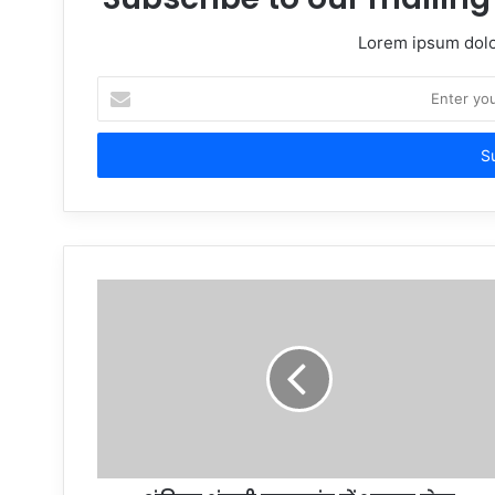
Lorem ipsum dolor
Enter
your
Email
address