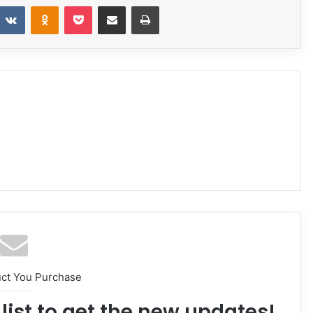
t
eddit
VKontakte
Odnoklassniki
Pocket
Share via Email
Print
uct You Purchase
list to get the new updates!