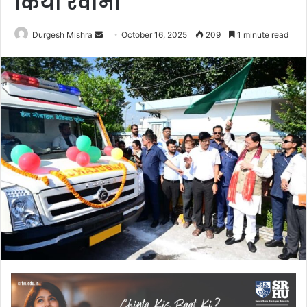
किया रवाना
Send
Durgesh Mishra
October 16, 2025
209
1 minute read
an
email