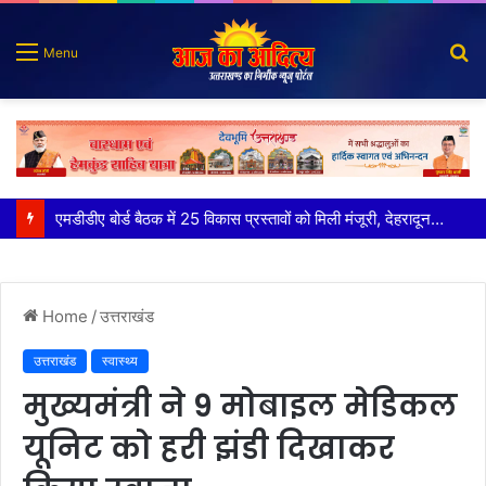
S
Menu
fo
कृष्णा हाउसकीपिंग के मालिक दीपक जायसवाल विनोद नौटियाल आदि पर मुकदमा दर्ज
Home
/
उत्तराखंड
उत्तराखंड
स्वास्थ्य
मुख्यमंत्री ने 9 मोबाइल मेडिकल
यूनिट को हरी झंडी दिखाकर