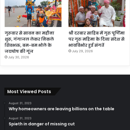
गुरूवार से सावन का महीना
श्री दरबार साहिब में गुरु पूर्णिमा
शुरू, गंगाजल लेकर निकले
पर गुरु महिमा के दिव्य संदेश से
शिवभक्त, बम-बम भोले के
भावविभोर हुई संगतें
जयघोष की गूंज
July 29, 2026
July 30, 2026
Most Viewed Posts
August 31, 2023
Why homeowners are leaving billions on the table
August 31, 2023
Spieth in danger of missing cut