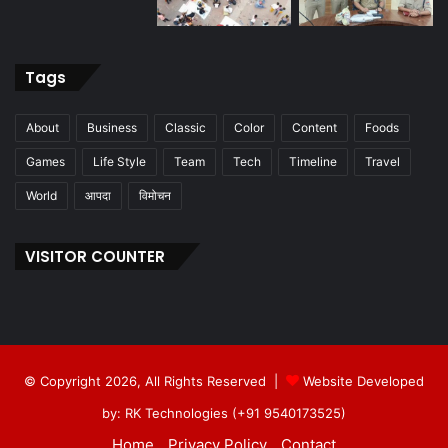
Tags
About
Business
Classic
Color
Content
Foods
Games
Life Style
Team
Tech
Timeline
Travel
World
आपदा
विमोचन
VISITOR COUNTER
© Copyright 2026, All Rights Reserved |
Website Developed
by: RK Technologies (+91 9540173525)
Home
Privacy Policy
Contact