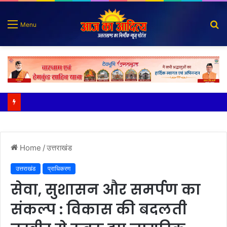
S
Menu
fo
पुलिस मुठभेड़ में गोली लगने से घायल शातिर बदमाश गिरफ्तार
Home
/
उत्तराखंड
उत्तराखंड
प्राधिकरण
सेवा, सुशासन और समर्पण का
संकल्प : विकास की बदलती