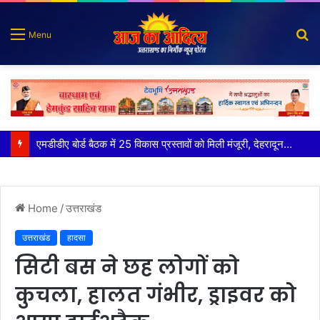
S
Menu
fo
मुख्य सचिव ने अंडरग्राउंड विद्युत लाइन परियोजना का प्रस्ताव तैयार करने के दिये निर्देश
Home
/
उत्तराखंड
उत्तराखंड
हादसा
सिटी बस ने छह लोगों को
कुचला, हालत गंभीर, ड्राइवर को