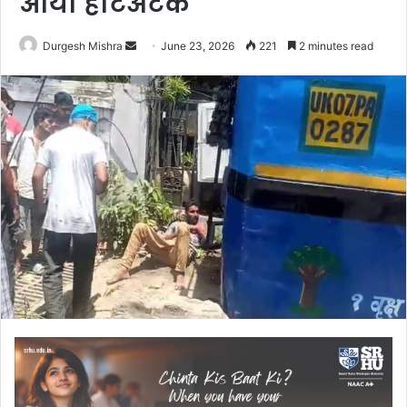
आया हार्टअटैक
Send
Durgesh Mishra
June 23, 2026
221
2 minutes read
an
email