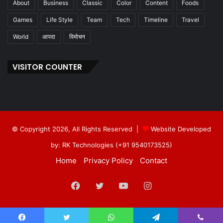
About
Business
Classic
Color
Content
Foods
Games
Life Style
Team
Tech
Timeline
Travel
World
आपदा
विमोचन
VISITOR COUNTER
© Copyright 2026, All Rights Reserved |
Website Developed
by: RK Technologies (+91 9540173525)
Home
Privacy Policy
Contact
Facebook
Twitter
YouTube
Instagram