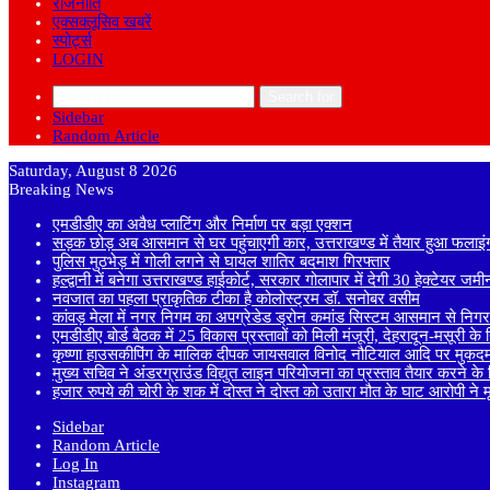
राजनीति
एक्सक्लूसिव खबरें
स्पोर्ट्स
LOGIN
Search for
Sidebar
Random Article
Saturday, August 8 2026
Breaking News
एमडीडीए का अवैध प्लाटिंग और निर्माण पर बड़ा एक्शन
सड़क छोड़ अब आसमान से घर पहुंचाएगी कार, उत्तराखण्ड में तैयार हुआ फलाइं
पुलिस मुठभेड़ में गोली लगने से घायल शातिर बदमाश गिरफ्तार
हल्द्वानी में बनेगा उत्तराखण्ड हाईकोर्ट, सरकार गोलापार में देगी 30 हेक्टेयर जमी
नवजात का पहला प्राकृतिक टीका है कोलोस्ट्रम डॉ. सनोबर वसीम
कांवड़ मेला में नगर निगम का अपग्रेडेड ड्रोन कमांड सिस्टम आसमान से निगरा
एमडीडीए बोर्ड बैठक में 25 विकास प्रस्तावों को मिली मंजूरी, देहरादून-मसूरी क
कृष्णा हाउसकीपिंग के मालिक दीपक जायसवाल विनोद नौटियाल आदि पर मुकदमा
मुख्य सचिव ने अंडरग्राउंड विद्युत लाइन परियोजना का प्रस्ताव तैयार करने के दि
हजार रुपये की चोरी के शक में दोस्त ने दोस्त को उतारा मौत के घाट आरोपी ने
Sidebar
Random Article
Log In
Instagram