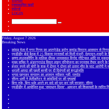
राजनीति
एक्सक्लूसिव खबरें
स्पोर्ट्स
LOGIN
Search
Sidebar
for
Random
Article
Friday, August 7 2026
Breaking News
कांवड़ मेला में नगर निगम का अपग्रेडेड ड्रोन कमांड सिस्टम आसमान से निगरा
एमडीडीए बोर्ड बैठक में 25 विकास प्रस्तावों को मिली मंजूरी, देहरादून-मसूरी क
कृष्णा हाउसकीपिंग के मालिक दीपक जायसवाल विनोद नौटियाल आदि पर मुकदमा
मुख्य सचिव ने अंडरग्राउंड विद्युत लाइन परियोजना का प्रस्ताव तैयार करने के दि
हजार रुपये की चोरी के शक में दोस्त ने दोस्त को उतारा मौत के घाट आरोपी ने
धराली आपदा की पहली बरसी पर दी दिवंगतों को श्रद्धांजलि
भगवा पहनकर सनातन का अपमान स्वीकार नहींः रामदेव
सीएम धामी ने हेलीकॉप्टर से कांवड़ियों पर की पुष्पवर्षा
बिना रुके, बिना थके अपने हर वादे को पूरा कर रही सरकारः सीएम
एमडीडीए में आयोजित हुआ ‘समाधान दिवस’, आमजन की शिकायतों के त्वरित निस्
Sidebar
Random
Article
Log
In
Instagram