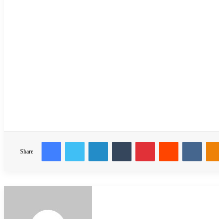
Facebook
Twitter
LinkedIn
Tumblr
Pinterest
Reddit
VKon
Share