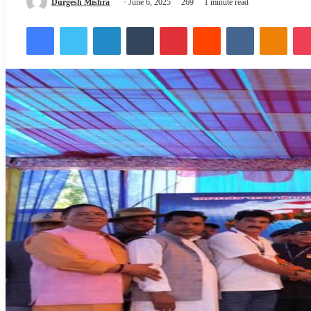
Send
Durgesh Mishra
June 6, 2025
269
1 minute read
an
Facebook
Twitter
LinkedIn
Tumblr
Pinterest
Reddit
VKontakte
Odnok
email