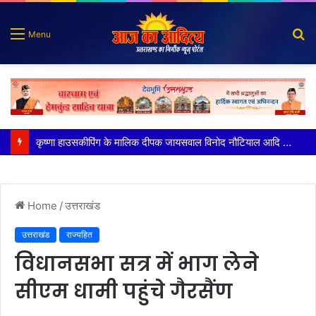
S
Menu
fo
कृष्णा हाउसकीपिंग के मालिक दीपक जायसवाल विनोद नौटियाल आदि पर मुकदमा दर्ज
Home
/
उत्तराखंड
उत्तराखंड
राज्यहित
विधानसभा सत्र में भाग लेने
सीएम धामी पहुंचे गैरसैंण