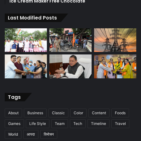
Ice Cream Maker Free Chocolate
Last Modified Posts
Tags
About
Business
Classic
Color
Content
Foods
Games
Life Style
Team
Tech
Timeline
Travel
World
आपदा
विमोचन