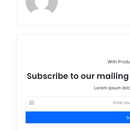
With Prod
Subscribe to our mailing 
Lorem ipsum dolor
Enter
your
Email
address