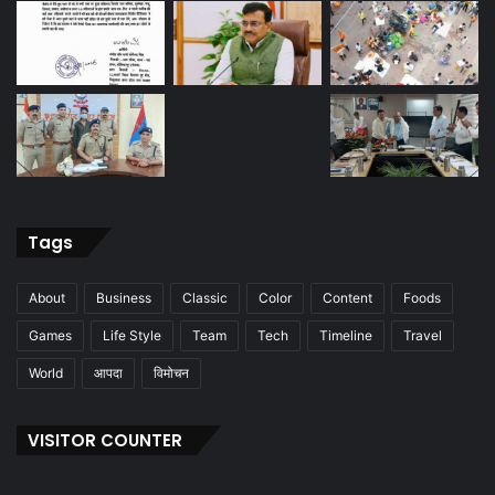
Tags
About
Business
Classic
Color
Content
Foods
Games
Life Style
Team
Tech
Timeline
Travel
World
आपदा
विमोचन
VISITOR COUNTER