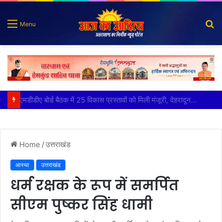
S
Menu
fo
कृष्णा हाउसकीपिंग के मालिक दीपक जायसवाल विनोद नौटियाल आदि पर मुकदमा दर्ज
Home
/
उत्तराखंड
आस्था
उत्तराखंड
धर्म रक्षक के रूप में समर्पित
सीएम पुष्कर सिंह धामी