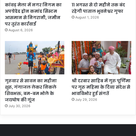
कांवड़ मेला में नगर निगम का
11 अगस्त से दो महीने तक बंद
अपग्रेडेड ड्रोन कमांड सिस्टम
रहेगी पाताल भुवनेश्वर गुफा
आसमान से निगरानी, जमीन
August 1, 2026
पर तुरंत कार्रवाई
August 6, 2026
गुरूवार से सावन का महीना
श्री दरबार साहिब में गुरु पूर्णिमा
शुरू, गंगाजल लेकर निकले
पर गुरु महिमा के दिव्य संदेश से
शिवभक्त, बम-बम भोले के
भावविभोर हुई संगतें
जयघोष की गूंज
July 29, 2026
July 30, 2026