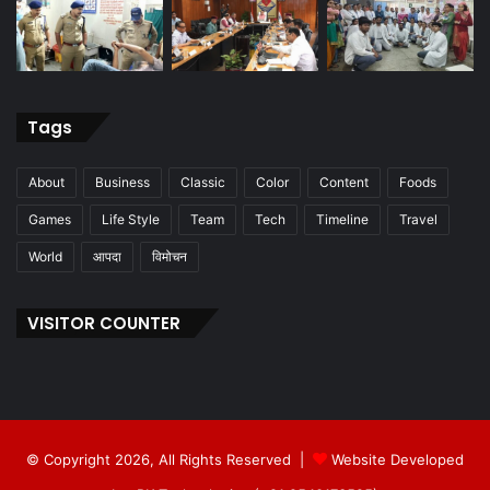
Tags
About
Business
Classic
Color
Content
Foods
Games
Life Style
Team
Tech
Timeline
Travel
World
आपदा
विमोचन
VISITOR COUNTER
© Copyright 2026, All Rights Reserved |
Website Developed