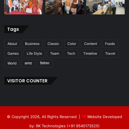
Tags
About
Business
Classic
Color
Content
Foods
Games
Life Style
Team
Tech
Timeline
Travel
World
आपदा
विमोचन
VISITOR COUNTER
© Copyright 2026, All Rights Reserved |
Website Developed
by: RK Technologies (+91 9540173525)