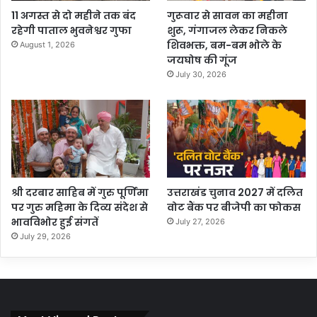
11 अगस्त से दो महीने तक बंद
गुरूवार से सावन का महीना
रहेगी पाताल भुवनेश्वर गुफा
शुरू, गंगाजल लेकर निकले
शिवभक्त, बम-बम भोले के
August 1, 2026
जयघोष की गूंज
July 30, 2026
श्री दरबार साहिब में गुरु पूर्णिमा
उत्तराखंड चुनाव 2027 में दलित
पर गुरु महिमा के दिव्य संदेश से
वोट बैंक पर बीजेपी का फोकस
भावविभोर हुई संगतें
July 27, 2026
July 29, 2026