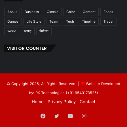
About
Business
Classic
Color
Content
Foods
Games
Life Style
Team
Tech
Timeline
Travel
World
आपदा
विमोचन
VISITOR COUNTER
© Copyright 2026, All Rights Reserved |
Website Developed
by: RK Technologies (+91 9540173525)
Home
Privacy Policy
Contact
Facebook
Twitter
YouTube
Instagram