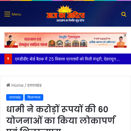
S
Menu
fo
कृष्णा हाउसकीपिंग के मालिक दीपक जायसवाल विनोद नौटियाल आदि पर मुकदमा दर्ज
Home
/
उत्तराखंड
उत्तराखंड
शिलान्यास
धामी ने करोड़ों रूपयों की 60
योजनाओं का किया लोकापर्ण