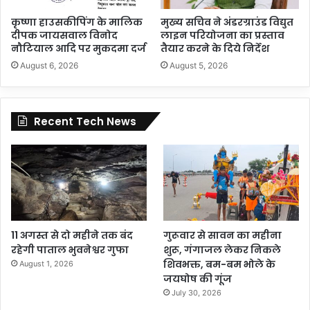
कृष्णा हाउसकीपिंग के मालिक
मुख्य सचिव ने अंडरग्राउंड विद्युत
दीपक जायसवाल विनोद
लाइन परियोजना का प्रस्ताव
नौटियाल आदि पर मुकदमा दर्ज
तैयार करने के दिये निर्देश
August 6, 2026
August 5, 2026
Recent Tech News
11 अगस्त से दो महीने तक बंद
गुरूवार से सावन का महीना
रहेगी पाताल भुवनेश्वर गुफा
शुरू, गंगाजल लेकर निकले
शिवभक्त, बम-बम भोले के
August 1, 2026
जयघोष की गूंज
July 30, 2026