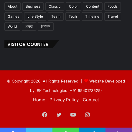
About
Business
Classic
Color
Content
Foods
Games
Life Style
Team
Tech
Timeline
Travel
World
आपदा
विमोचन
VISITOR COUNTER
© Copyright 2026, All Rights Reserved |
Website Developed
by: RK Technologies (+91 9540173525)
Home
Privacy Policy
Contact
Facebook
Twitter
YouTube
Instagram