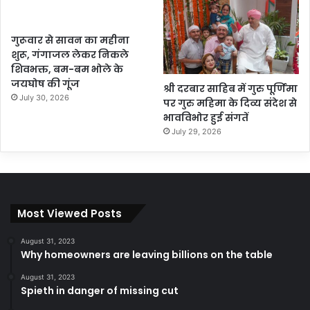
गुरूवार से सावन का महीना
शुरू, गंगाजल लेकर निकले
शिवभक्त, बम-बम भोले के
जयघोष की गूंज
श्री दरबार साहिब में गुरु पूर्णिमा
July 30, 2026
पर गुरु महिमा के दिव्य संदेश से
भावविभोर हुई संगतें
July 29, 2026
Most Viewed Posts
August 31, 2023
Why homeowners are leaving billions on the table
August 31, 2023
Spieth in danger of missing cut