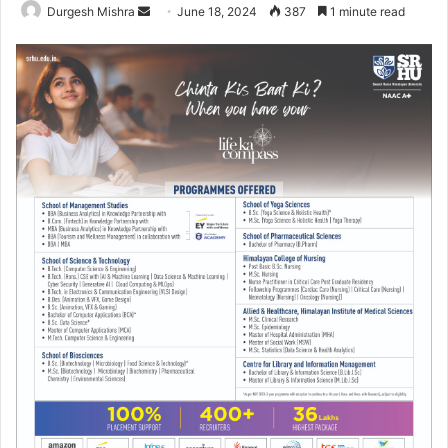
Send
Durgesh Mishra
June 18, 2024
387
1 minute read
an
email