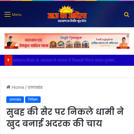
S
Menu
fo
भारत-चीन सीमा पर बसे उत्तराखंड के दो गांव पहली बार पहुंची बिजली आने वाले 15 अगस्त को मनाएंगे अंधेरे से आजादी का जश्न
Home
/
उत्तराखंड
उत्तराखंड
निरिक्षण
सुबह की सैर पर निकले धामी ने
खुद बनाई अदरक की चाय