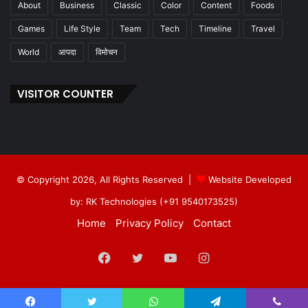
About
Business
Classic
Color
Content
Foods
Games
Life Style
Team
Tech
Timeline
Travel
World
आपदा
विमोचन
VISITOR COUNTER
© Copyright 2026, All Rights Reserved |
Website Developed
by: RK Technologies (+91 9540173525)
Home
Privacy Policy
Contact
Facebook
Twitter
YouTube
Instagram