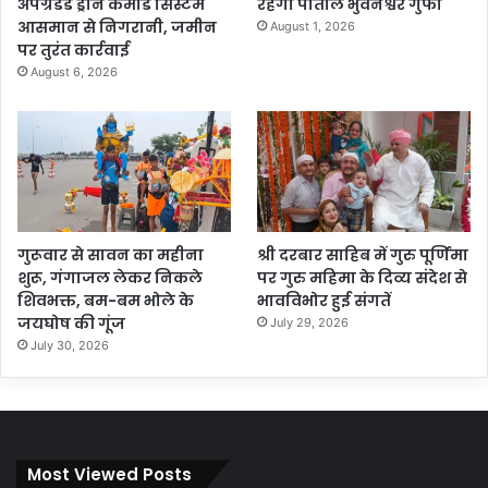
अपग्रेडेड ड्रोन कमांड सिस्टम
रहेगी पाताल भुवनेश्वर गुफा
आसमान से निगरानी, जमीन
August 1, 2026
पर तुरंत कार्रवाई
August 6, 2026
गुरूवार से सावन का महीना
श्री दरबार साहिब में गुरु पूर्णिमा
शुरू, गंगाजल लेकर निकले
पर गुरु महिमा के दिव्य संदेश से
शिवभक्त, बम-बम भोले के
भावविभोर हुई संगतें
जयघोष की गूंज
July 29, 2026
July 30, 2026
Most Viewed Posts