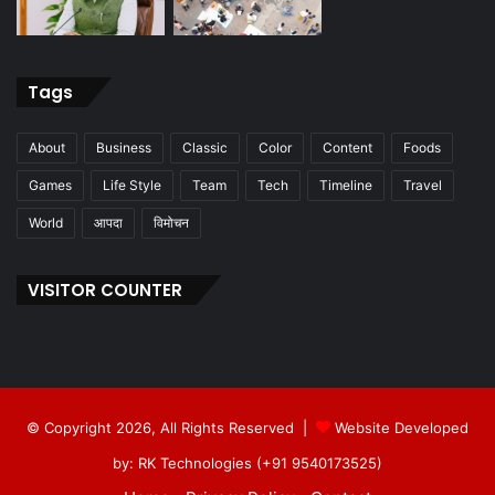
Tags
About
Business
Classic
Color
Content
Foods
Games
Life Style
Team
Tech
Timeline
Travel
World
आपदा
विमोचन
VISITOR COUNTER
© Copyright 2026, All Rights Reserved |
Website Developed
by: RK Technologies (+91 9540173525)