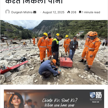
करते निकला पानी
Send
Durgesh Mishra
August 12, 2025
208
1 minute read
an
email