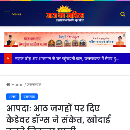
S
Menu
fo
पुलिस मुठभेड़ में गोली लगने से घायल शातिर बदमाश गिरफ्तार
Home
/
उत्तराखंड
आपदा
उत्तराखंड
आपदाः आठ जगहों पर दिए
कैडेवर डॉग्स ने संकेत, खोदाई