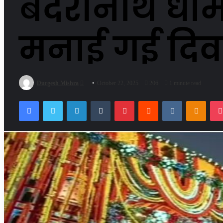
बदरीनाथ धाम 
मनाई गई दिव
Send
Durgesh Mishra
October 22, 2025
206
1 minute read
an
Facebook
Twitter
LinkedIn
Tumblr
Pinterest
Reddit
VKontakte
Odnok
email