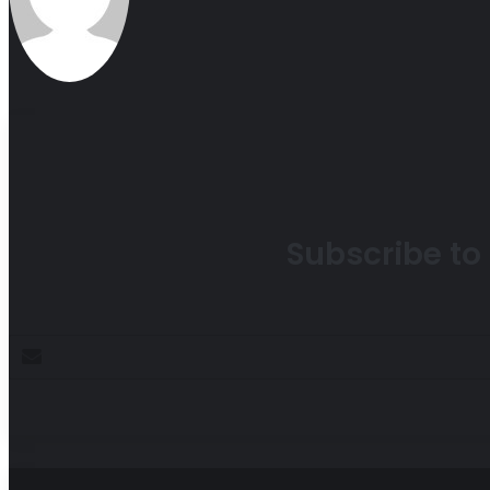
Subscribe to 
Enter
your
Email
address