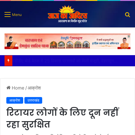
S
Menu
fo
कृष्णा हाउसकीपिंग के मालिक दीपक जायसवाल विनोद नौटियाल आदि पर मुकदमा दर्ज
Home
/
आक्रोश
आक्रोश
उत्तराखंड
रिटायर लोगों के लिए दून नहीं
रहा सुरक्षित