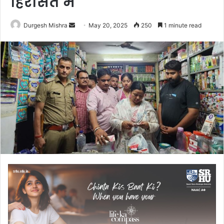
हिरासत में
Send
Durgesh Mishra
May 20, 2025
250
1 minute read
an
email