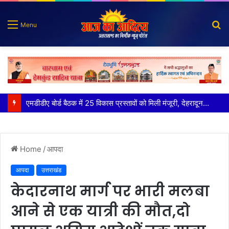
S
Menu
fo
कृष्णा हाउसकीपिंग के मालिक दीपक जायसवाल विनोद नौटियाल आदि पर मुकदमा दर्ज
Home
/
आपदा
आपदा
उत्तराखंड
केदारनाथ मार्ग पर भारी मलबा
आने से एक यात्री की मौत,दो