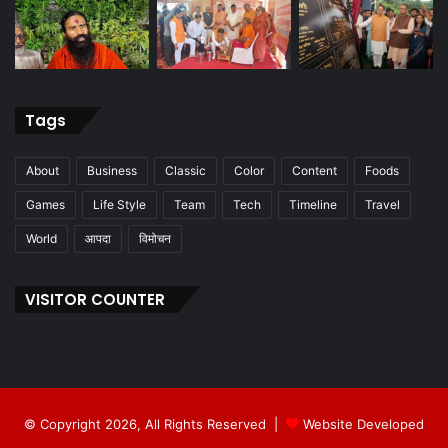
Tags
About
Business
Classic
Color
Content
Foods
Games
Life Style
Team
Tech
Timeline
Travel
World
आपदा
विमोचन
VISITOR COUNTER
© Copyright 2026, All Rights Reserved |
Website Developed