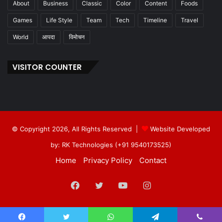
About
Business
Classic
Color
Content
Foods
Games
Life Style
Team
Tech
Timeline
Travel
World
आपदा
विमोचन
VISITOR COUNTER
© Copyright 2026, All Rights Reserved |
Website Developed
by: RK Technologies (+91 9540173525)
Home
Privacy Policy
Contact
Facebook
Twitter
YouTube
Instagram