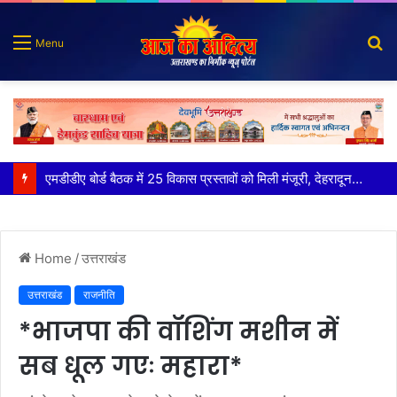
S
Menu
fo
कृष्णा हाउसकीपिंग के मालिक दीपक जायसवाल विनोद नौटियाल आदि पर मुकदमा दर्ज
Home
/
उत्तराखंड
उत्तराखंड
राजनीति
*भाजपा की वॉशिंग मशीन में
सब धूल गएः महारा*