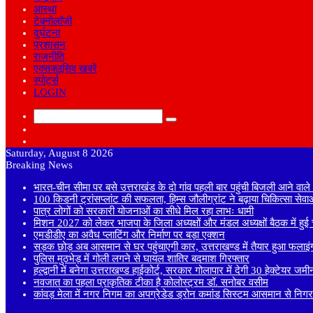
आस्था
टेक्नोलॉजी
दुर्घटना
प्रशासन
राजनीति
एक्सक्लूसिव खबरें
स्पोर्ट्स
LOGIN
Search
Sidebar
for
Random
Article
Saturday, August 8 2026
Breaking News
भारत-चीन सीमा पर बसे उत्तराखंड के दो गांव पहली बार पहुंची बिजली आने वाल
100 किडनी ट्रांसप्लांट की सफलता, हिम्स जौलीग्रांट ने बढ़ाया चिकित्सा सेव
पात्र लोगों को सरकारी योजनाओं का सीधे मिल रहा लाभः धामी
मिशन 2027 को लेकर भाजपा के जिला अध्यक्षों और मंडल अध्यक्षों बैठक में हुई च
एमडीडीए का अवैध प्लाटिंग और निर्माण पर बड़ा एक्शन
सड़क छोड़ अब आसमान से घर पहुंचाएगी कार, उत्तराखण्ड में तैयार हुआ फलाइं
पुलिस मुठभेड़ में गोली लगने से घायल शातिर बदमाश गिरफ्तार
हल्द्वानी में बनेगा उत्तराखण्ड हाईकोर्ट, सरकार गोलापार में देगी 30 हेक्टेयर जमी
नवजात का पहला प्राकृतिक टीका है कोलोस्ट्रम डॉ. सनोबर वसीम
कांवड़ मेला में नगर निगम का अपग्रेडेड ड्रोन कमांड सिस्टम आसमान से निगरा