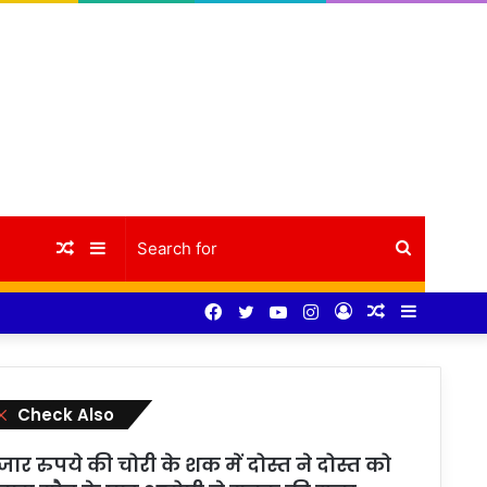
Random
Sidebar
Search
Facebook
Twitter
YouTube
Instagram
Log
Random
Sidebar
Article
for
In
Article
Close
Check Also
जार रुपये की चोरी के शक में दोस्त ने दोस्त को