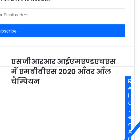
एसजीआरआर आईएमएण्डएचएस
में एमबीबीएस 2020 आँवर आँल
चैम्पियन
R
e
l
a
t
e
d
A
r