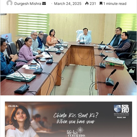
Send
Durgesh Mishra
March 24, 2025
231
1 minute read
an
email