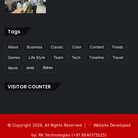
Tags
About
Business
Classic
Color
Content
Foods
Games
Life Style
Team
Tech
Timeline
Travel
World
आपदा
विमोचन
VISITOR COUNTER
© Copyright 2026, All Rights Reserved |
Website Developed
by: RK Technologies (+91 9540173525)