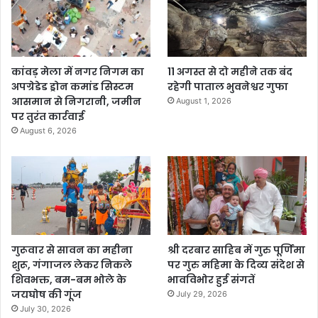
कांवड़ मेला में नगर निगम का
11 अगस्त से दो महीने तक बंद
अपग्रेडेड ड्रोन कमांड सिस्टम
रहेगी पाताल भुवनेश्वर गुफा
आसमान से निगरानी, जमीन
August 1, 2026
पर तुरंत कार्रवाई
August 6, 2026
गुरूवार से सावन का महीना
श्री दरबार साहिब में गुरु पूर्णिमा
शुरू, गंगाजल लेकर निकले
पर गुरु महिमा के दिव्य संदेश से
शिवभक्त, बम-बम भोले के
भावविभोर हुई संगतें
जयघोष की गूंज
July 29, 2026
July 30, 2026