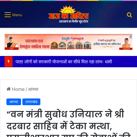
S
Menu
fo
मिशन 2027 को लेकर भाजपा के जिला अध्यक्षों और मंडल अध्यक्षों बैठक में हुई चर्चा
Home
/
आस्था
आस्था
उत्तराखंड
“वन मंत्री सुबोध उनियाल ने श्री
दरबार साहिब में टेका मत्था,