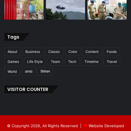
Tags
About
Business
Classic
Color
Content
Foods
Games
Life Style
Team
Tech
Timeline
Travel
World
आपदा
विमोचन
VISITOR COUNTER
© Copyright 2026, All Rights Reserved |
Website Developed