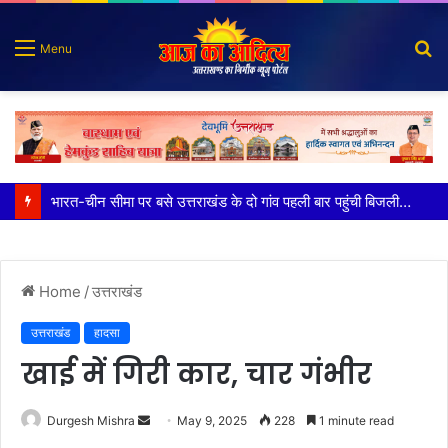
S
Menu
fo
100 किडनी ट्रांसप्लांट की सफलता, हिम्स जौलीग्रांट ने बढ़ाया चिकित्सा सेवाओं का भरोसा
Home
/
उत्तराखंड
उत्तराखंड
हादसा
खाई में गिरी कार, चार गंभीर
Send
Durgesh Mishra
May 9, 2025
228
1 minute read
an