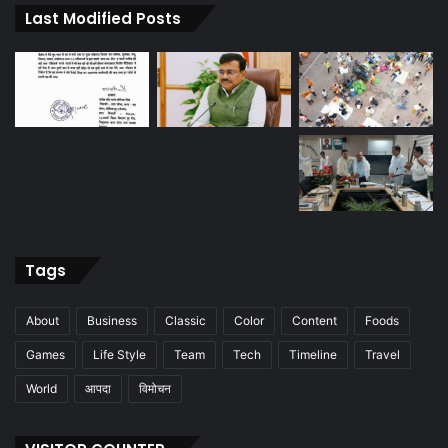
Last Modified Posts
Tags
About
Business
Classic
Color
Content
Foods
Games
Life Style
Team
Tech
Timeline
Travel
World
आपदा
विमोचन