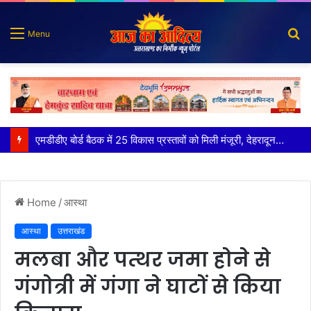
S
Menu
fo
कृष्णा हाउसकीपिंग के मालिक दीपक जायसवाल विनोद नौटियाल आदि पर मुकदमा दर्ज
Home
/
आस्था
आस्था
उत्तराखंड
मलबा और पत्थर जमा होने से
गंगोत्री में गंगा ने घाटों से किया